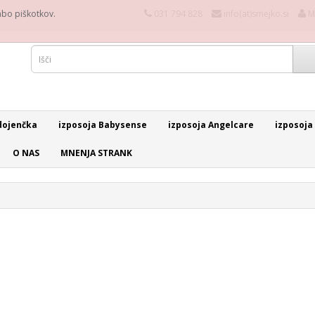
rabo piškotkov.
031 794 828
info(at)smejko.si
M
dojenčka
izposoja Babysense
izposoja Angelcare
izposoja
O NAS
MNENJA STRANK