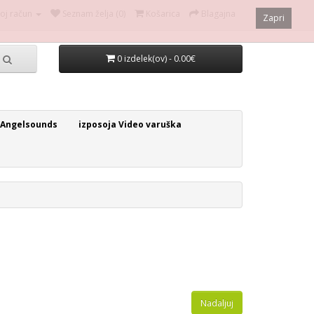
oj račun
Seznam želja (0)
Košarica
Blagajna
Zapri
0 izdelek(ov) - 0.00€
 Angelsounds
izposoja Video varuška
Nadaljuj